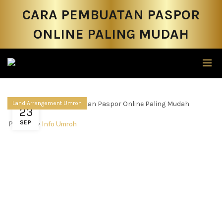
CARA PEMBUATAN PASPOR
ONLINE PALING MUDAH
Land Arrangement Umroh
23
SEP
Posted by
Info Umroh
Paspor adalah sebuah dokumen penting yang harus
dimiliki oleh seseorang disaat ingin pergi keluar negeri
untuk liburan maupun lainnya. Dimana, untuk
mendapatkan paspor sendiri tentu kalian harus membuat
di kantor imigrasi. Akan tetapi, kalian juga bisa membuat
paspor secara online. Berikut ini cara pembuatan paspor
online paling mudah melalui M-paspor.