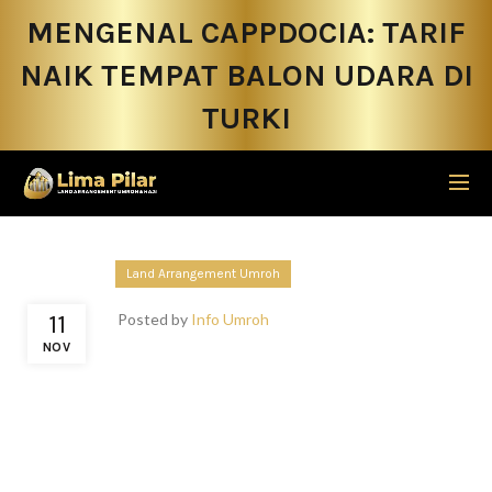
MENGENAL CAPPDOCIA: TARIF
NAIK TEMPAT BALON UDARA DI
TURKI
Land Arrangement Umroh
11
Posted by
Info Umroh
NOV
Mau liburan ke Negara Turki? Dan ingin mencoba naik
balon udara? Jika Anda seorang traveler ingin mencoba
merasakan sensasi naik balon udara maka kalian bisa
datang saja langsung ke turki. Harga naik balon
ditawarkan sangat terjangkau, sehingga Anda tidak perlu
mengeluarkan uang yang banyak. Yuk, simak pembahasan