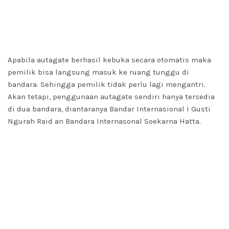
tidak akan menunggu lama di booth imigrasi karena
bisamenggunakan autagate. Yang mana, autagate
bertujuan untuk menscan daripada buku paspor elektronik
tersebut.
Apabila autagate berhasil kebuka secara otomatis maka
pemilik bisa langsung masuk ke ruang tunggu di
bandara. Sehingga pemilik tidak perlu lagi mengantri.
Akan tetapi, penggunaan autagate sendiri hanya tersedia
di dua bandara, diantaranya Bandar Internasional I Gusti
Ngurah Raid an Bandara Internasonal Soekarna Hatta.
Sedangkan paspor biasa, harus menunggu antrian
sebelum masuk ke ruang tunggu bandara. Dimana, buku
paspornya akan diperiksa oleh petugas tertentu. Sehingga
pemilik harus sabar mengantri dengan pemilik paspor
biasa lainnya.
Pembuatan Paspor