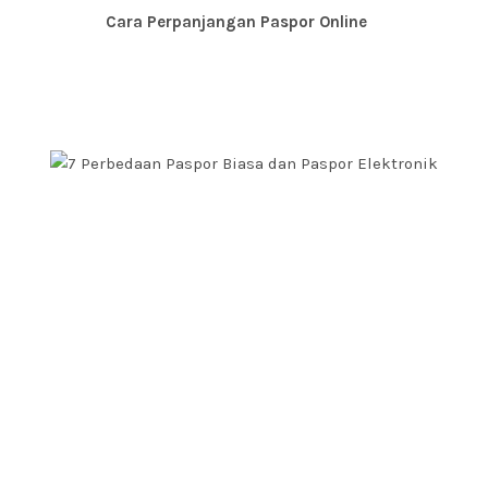
Baca Juga:
Cara Perpanjangan Paspor Online
Perbedaan Paspor Biasa dan
Paspor Elektronik
Setiap jenis paspor memiliki kelebihan dan kekurangan
yang berbeda baik dalam tingkat akurasi maupun data.
Dimana,E-paspor yang lebih dikenal disebut paspor
elektronik mempunya kelebihan yang tinggi
dibandingkan dengan paspor biasa. Adapun, perbedaan
paspor biasa dan paspor elektronik lainnya, yaitu:
Kelengkapan Data
Perbedaan paspor biasa dan paspor elektronik yang
pertama adalah kelengkapan data. Dimana, kelengkapan
data pada paspor biasa berupa isi identitas diri, nama
PELAYANAN