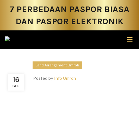
7 PERBEDAAN PASPOR BIASA
DAN PASPOR ELEKTRONIK
Land Arrangement Umroh
16
Posted by
Info Umroh
SEP
Setiap paspor tentu memiliki fungsi yang sama sebagai
tanda identitas diri atau dokumen perjalanan yang harus
dimiliki oleh seseorang. Di Indonesia sendiri terdapat 2
jenis paspor yang bisa dipilih oleh masyarakat yang akan
membuatnya. Lantas, apa perbedaannya? Yuk, simak 7
pembahasan perbedaan paspor biasa dan paspor
elektronik dibawah ini.