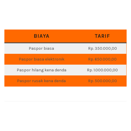
biaya yang harus dikeluarkan untuk menganti paspor lama
menjadi baru. Biaya perpanjangan paspor online sangat
berbeda tergantung dari pihak imigrasi. Namun, bahan
rekomenjadi rinciannya, seperti dibawah ini:
BIAYA
TARIF
Paspor biasa
Rp. 350.000,00
Paspor biasa elektronik
Rp. 650.000,00
Paspor hilang kena denda
Rp. 1.000.000,00
Paspor rusak kena denda
Rp. 500.000,00
Paspor rusak atau hilang diluar kejadian tidak dikenakan
denda.
Jadi, biaya perpanjangan paspor secara online yang
disampaikan diatas ini merupakan bahan rekomendasi.