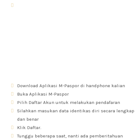
Dll
Cara Membuat Paspor Online
Perpanjangan paspor online memang sangat dibutuhkan
bagi seseorang yang sudah memiliki dan ingin
perpanjang pada saat mau pergi keluar negeri. Akan
tetapi, bagi kalian yang masih baru dan ingin memiliki
paspor, kalian bisa membuatnya secara online. Berikut ini,
cara membuat paspor online paling mudah, diantaranya:
Download Aplikasi M-Paspor di handphone kalian
Buka Aplikasi M-Paspor
Pilih Daftar Akun untuk melakukan pendafaran
Silahkan masukan data identikas diri secara lengkap
dan benar
Klik Daftar.
Tunggu beberapa saat, nanti ada pemberitahuan