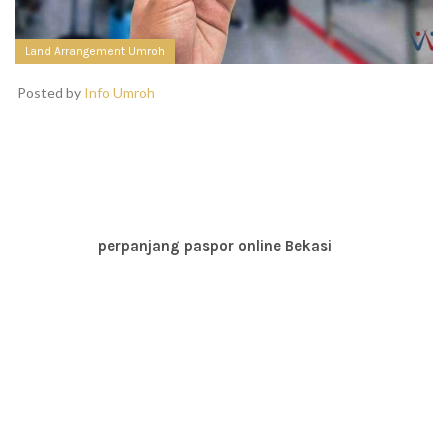
Land Arrangement Umroh
Posted by
Info Umroh
Melakukan perpanjangan paspor kini sangat mudah
dilakukan dengan cepat. Ada 2 cara yang bisa dilakukan
untuk memperpanjang paspor yaitu melalui offline dan
online. Maka dari itu, bagi kalian yang tinggal di daerah
Bekasi mau perpanjang paspor, kalian bisa mencoba
melakukan
perpanjang paspor online Bekasi
dibawah ini.
Paspor adalah sebuah tanda pengenal yang harus dimiliki
oleh seseorang apabila ingin pergi keluar negeri. Dimana,
paspor ini bisa dijadikan sebagai tanda identitas diri
selain dari KTP. Akan tetapi, jangka waktu paspor sangat
terbatas dibandingkan dengan ktp. Maka dari itu, kalian
tentu harus mengetahui segala persyaratan sebelum
memperpanjang paspor tersebut.
PELAYANAN