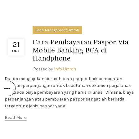
CARA KERJA
SISTEM
OPERASIONAL
UMROH DI
ARAB SAUDI
April 27, 2026
Land Arrangement Umroh
No Comments
Cara Pembayaran Paspor Via
21
Mobile Banking BCA di
OCT
Handphone
Posted by
Info Umroh
Dalam mengajukan permohonan paspor baik pembuatan
maupun perpanjangan untuk kebutuhan dokumen perjalanan
tentu ada biaya pembayaran yang harus dilunasi. Dimana, biaya
perpanjangan atau pembuatan paspor sangatlah berbeda,
tergantung jenis paspor yang...
Read More