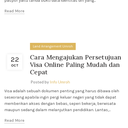
paspor yaitu tanda bukti data identitas diri yang...
Read More
Land Arrangement Umroh
Cara Mengajukan Persetujuan
22
Visa Online Paling Mudah dan
OCT
Cepat
PELAYANAN
JAMAAH
UMROH
Posted by
Info Umroh
JADI
PENENTU
Visa adalah sebuah dokumen penting yang harus dibawa oleh
REPUTASI
seseorang apabila ingin pergi keluar negeri yang tidak dapat
TRAVEL
memberikan akses dengan bebas, seperi bekerja, berwisata
May 25,
maupun sedang dalam melanjutkan pendidikan. Lantas,...
2026
No
Comments
Read More