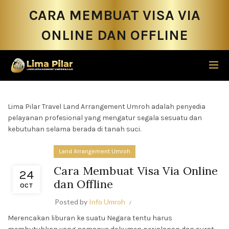
CARA MEMBUAT VISA VIA
ONLINE DAN OFFLINE
Lima Pilar Travel Land Arrangement Umroh adalah penyedia
pelayanan profesional yang mengatur segala sesuatu dan
kebutuhan selama berada di tanah suci.
Land Arrangement Umroh
Cara Membuat Visa Via Online
24
dan Offline
OCT
Posted by
Info Umroh
Merencakan liburan ke suatu Negara tentu harus