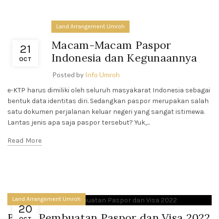
Land Arrangement Umroh
URUTAN
UMROH
Macam-Macam Paspor
LENGKAP,
21
PENGERTIAN,
Indonesia dan Kegunaannya
OCT
MANFAAT,
DAN
Posted by
Info Umroh
PENTINGNYA
BAGI UMAT
e-KTP harus dimiliki oleh seluruh masyakarat Indonesia sebagai
MUSLIM
bentuk data identitas diri. Sedangkan paspor merupakan salah
October 2,
satu dokumen perjalanan keluar negeri yang sangat istimewa.
2025
No
Comments
Lantas jenis apa saja paspor tersebut? Yuk,...
Read More
Land Arrangement Umroh
20
Biaya Pembuatan Paspor dan Visa 2022