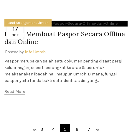
Land Arrangement Umroh
17
Harga Membuat Paspor Secara Offline
OCT
dan Online
Posted by
Info Umroh
Paspor merupakan salah satu dokumen penting disaat pergi
keluar negeri, seperti berangkat ke arab Saudi untuk
melaksanakan ibadah haji maupun umroh. Dimana, fungsi
paspor yaitu tanda bukti data identitas diri yang...
Read More
3
4
5
6
7
«
‹
›
»