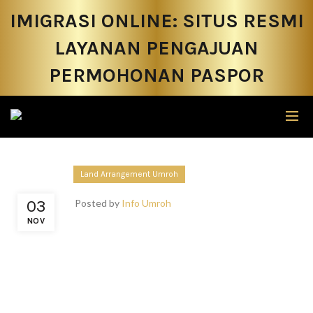
IMIGRASI ONLINE: SITUS RESMI
LAYANAN PENGAJUAN
PERMOHONAN PASPOR
Land Arrangement Umroh
03
Posted by
Info Umroh
NOV
Bukti tanda pengenal identitas diri merupakan salah satu
bentuk prosedur yang telah ditentukan oleh pihak tertentu
guna keamanan negara dan pemegang disaat
mengunjungi suatu negara yang akan dituju. Paspor
sangatlah penting bagi pemilik disaat liburan ke berbagai
negara agar lebih aman dan juga nyaman. Pembuatan